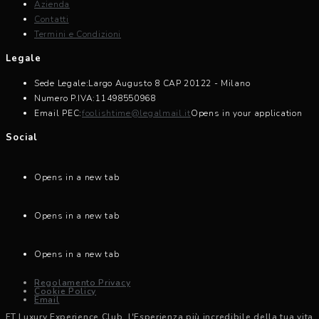
Azienda
Contatti
Termini e Condizioni
Legale
Sede Legale:
Largo Augusto 8 CAP 20122 - Milano
Numero P.IVA:
11498550968
Email PEC:
foolishtime@legalmail.it
Opens in your application
Social
Opens in a new tab
Opens in a new tab
Opens in a new tab
Regolamento Privacy
Cookie Policy
Email
FT Luxury Experience Club, l'Esperienza più incredibile della tua vita