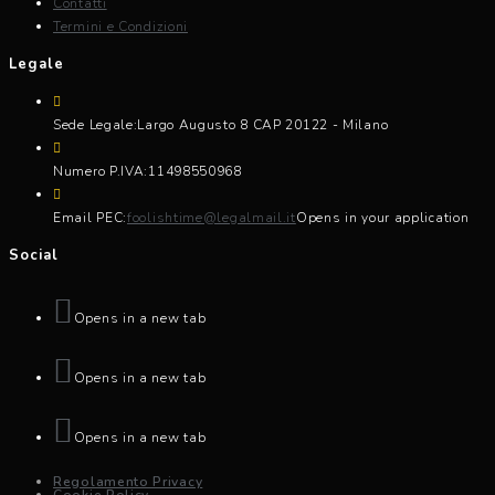
Contatti
Termini e Condizioni
Legale
Sede Legale:
Largo Augusto 8 CAP 20122 - Milano
Numero P.IVA:
11498550968
Email PEC:
foolishtime@legalmail.it
Opens in your application
Social
Opens in a new tab
Opens in a new tab
Opens in a new tab
Regolamento Privacy
Cookie Policy