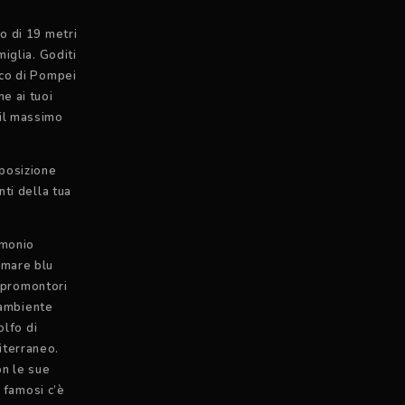
o di 19 metri
miglia. Goditi
ico di Pompei
e ai tuoi
 il massimo
sposizione
nti della tua
imonio
 mare blu
e promontori
n ambiente
olfo di
iterraneo.
on le sue
ù famosi c’è