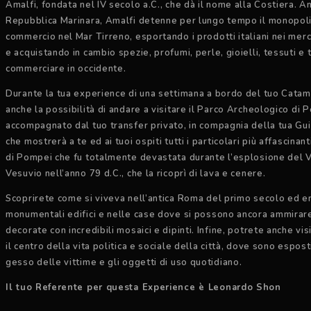
Amalfi, fondata nel IV secolo a.C., che dà il nome alla Costiera. An
Repubblica Marinara, Amalfi detenne per lungo tempo il monopol
commercio nel Mar Tirreno, esportando i prodotti italiani nei merca
e acquistando in cambio spezie, profumi, perle, gioielli, tessuti e 
commerciare in occidente.
Durante la tua experience di una settimana a bordo del tuo Catam
anche la possibilità di andare a visitare il Parco Archeologico di 
accompagnato dal tuo transfer privato, in compagnia della tua Gu
che mostrerà a te ed ai tuoi ospiti tutti i particolari più affascinant
di Pompei che fu totalmente devastata durante l’esplosione del 
Vesuvio nell’anno 79 d.C., che la ricoprì di lava e cenere.
Scoprirete come si viveva nell’antica Roma del primo secolo ed e
monumentali edifici e nelle case dove si possono ancora ammirare
decorate con incredibili mosaici e dipinti. Infine, potrete anche visi
il centro della vita politica e sociale della città, dove sono esposti 
gesso delle vittime e gli oggetti di uso quotidiano.
Il tuo Referente per questa Experience è Leonardo Shon