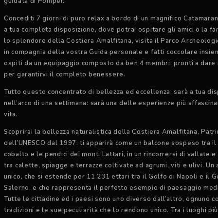
guidata di Pompei.
Concediti 7 giorni di puro relax a bordo di un magnifico Catamaran
a tua completa disposizione, dove potrai ospitare gli amici o la fa
lo splendore della Costiera Amalfitana, visita il Parco Archeolog
in compagnia della vostra Guida personale e fatti coccolare insiem
ospiti da un equipaggio composto da ben 4 membri, pronti a dare
per garantirvi il completo benessere.
Tutto questo concentrato di bellezza ed eccellenza, sarà a tua di
nell’arco di una settimana: sarà una delle esperienze più affascina
vita.
Scoprirai la bellezza naturalistica della Costiera Amalfitana, Patr
dell’UNESCO dal 1997: ti apparirà come un balcone sospeso tra il
cobalto e le pendici dei monti Lattari, in un rincorrersi di vallate 
tra calette, spiagge e terrazze coltivate ad agrumi, viti e ulivi. U
unico, che si estende per 11.231 ettari tra il Golfo di Napoli e il G
Salerno, e che rappresenta il perfetto esempio di paesaggio med
Tutte le cittadine ed i paesi sono uno diverso dall’altro, ognuno c
tradizioni e le sue peculiarità che lo rendono unico. Tra i luoghi pi