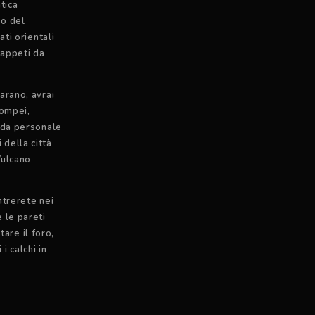
tica
io del
ti orientali
tappeti da
arano, avrai
Pompei,
ida personale
i della città
Vulcano
ntrerete nei
 le pareti
tare il foro,
i calchi in