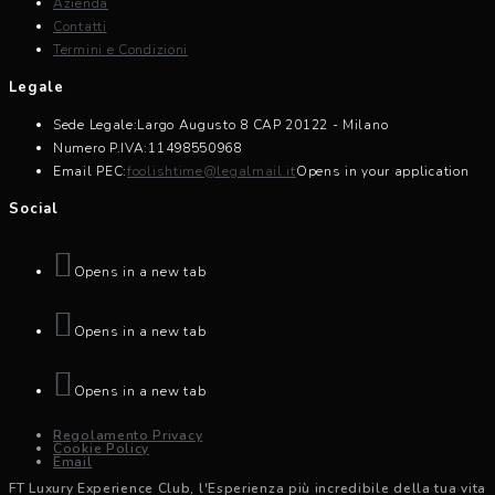
Azienda
Contatti
Termini e Condizioni
Legale
Sede Legale:
Largo Augusto 8 CAP 20122 - Milano
Numero P.IVA:
11498550968
Email PEC:
foolishtime@legalmail.it
Opens in your application
Social
Opens in a new tab
Opens in a new tab
Opens in a new tab
Regolamento Privacy
Cookie Policy
Email
FT Luxury Experience Club, l'Esperienza più incredibile della tua vita