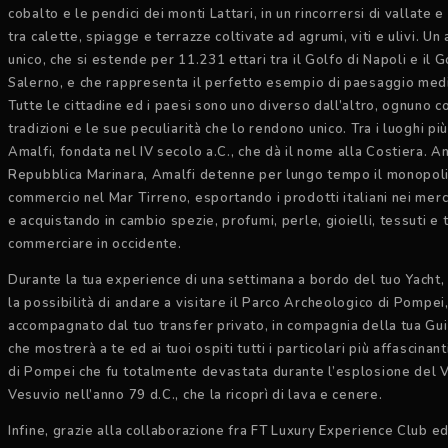
cobalto e le pendici dei monti Lattari, in un rincorrersi di vallate 
tra calette, spiagge e terrazze coltivate ad agrumi, viti e ulivi. U
unico, che si estende per 11.231 ettari tra il Golfo di Napoli e il G
Salerno, e che rappresenta il perfetto esempio di paesaggio med
Tutte le cittadine ed i paesi sono uno diverso dall’altro, ognuno c
tradizioni e le sue peculiarità che lo rendono unico. Tra i luoghi pi
Amalfi, fondata nel IV secolo a.C., che dà il nome alla Costiera. An
Repubblica Marinara, Amalfi detenne per lungo tempo il monopol
commercio nel Mar Tirreno, esportando i prodotti italiani nei merca
e acquistando in cambio spezie, profumi, perle, gioielli, tessuti e 
commerciare in occidente.
Durante la tua experience di una settimana a bordo del tuo Yacht,
la possibilità di andare a visitare il Parco Archeologico di Pompei
accompagnato dal tuo transfer privato, in compagnia della tua Gu
che mostrerà a te ed ai tuoi ospiti tutti i particolari più affascinant
di Pompei che fu totalmente devastata durante l’esplosione del 
Vesuvio nell’anno 79 d.C., che la ricoprì di lava e cenere.
Infine, grazie alla collaborazione fra FT Luxury Experience Club ed