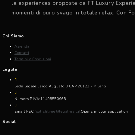
le experiences proposte da FT Luxury Experien
momenti di puro svago in totale relax. Con Fo
Chi Siamo
Azienda
Contatti
Termini e Condizioni
Legale
Sede Legale:
Largo Augusto 8 CAP 20122 - Milano
Numero P.IVA:
11498550968
Email PEC:
foolishtime@legalmail.it
Opens in your application
Social