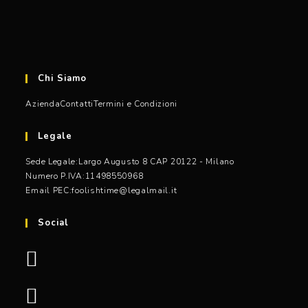
Chi Siamo
Azienda
Contatti
Termini e Condizioni
Legale
Sede Legale:
Largo Augusto 8 CAP 20122 - Milano
Numero P.IVA:
11498550968
Email PEC:
foolishtime@legalmail.it
Opens
in
Social
your
application
Opens
Opens
in
in
a
a
Opens
new
new
in