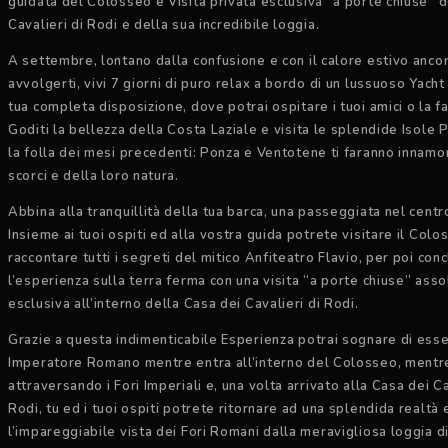
guidata del Colosseo e Visita privata esclusiva “a porte chiuse” d
Cavalieri di Rodi e della sua incredibile loggia.
A settembre, lontano dalla confusione e con il calore estivo anco
avvolgerti, vivi 7 giorni di puro relax a bordo di un lussuoso Yacht
tua completa disposizione, dove potrai ospitare i tuoi amici o la fa
Goditi la bellezza della Costa Laziale e visita le splendide Isole 
la folla dei mesi precedenti: Ponza e Ventotene ti faranno innamo
scorci e della loro natura.
Abbina alla tranquillità della tua barca, una passeggiata nel cent
Insieme ai tuoi ospiti ed alla vostra guida potrete visitare il Colo
raccontare tutti i segreti del mitico Anfiteatro Flavio, per poi con
l’esperienza sulla terra ferma con una visita “a porte chiuse” as
esclusiva all’interno della Casa dei Cavalieri di Rodi.
Grazie a questa indimenticabile Esperienza potrai sognare di ess
Imperatore Romano mentre entra all’interno del Colosseo, ment
attraversando i Fori Imperiali e, una volta arrivato alla Casa dei Ca
Rodi, tu ed i tuoi ospiti potrete ritornare ad una splendida realtà
l’impareggiabile vista dei Fori Romani dalla meravigliosa loggia d