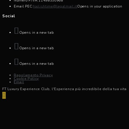
Numero P.IVA:
11498550968
Email PEC:
foolishtime@legalmail.it
Opens in your application
Social
Opens in a new tab
Opens in a new tab
Opens in a new tab
Regolamento Privacy
Cookie Policy
Email
FT Luxury Experience Club, l'Esperienza più incredibile della tua vita