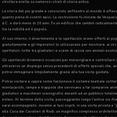
struttura eretta su numerosi strati di storia antica.
La storia del più grande e conosciuto anfiteatro al mondo è affas
quanto piena di scontri epici. La costruzione fu iniziata da Vespas
d.C. e durò meno di 10 anni. Fu un edificio che cambiò radicalment
tra la nobiltà ed il popolo.
Al suo interno, il divertimento e lo spettacolo erano offerti al po
gratuitamente e gli Imperatori lo utilizzavano per mostrare, ai cir
spettatori, lotte tra gladiatori e scene di caccia con animali esotici
Gli spettacoli divennero occasioni per meravigliare e controllare 
attraverso un dispiego senza precedenti di effetti speciali che, a
potrai immaginare limpidamente grazie alla tua visita guidata.
Potrai visitare e capire come funzionava il sistema teatrale sotte
montacarichi, rampe e trappole che servivano a far comparire anim
gladiatori e macchinari scenografici davanti ad un pubblico totalm
estasi. Al termine della visita, passeggiando lungo l’antica via Al
sarai accompagnato, insieme ai tuoi ospiti, in una visita privata a 
alla Casa dei Cavalieri di Rodi, un magnifico complesso architetton