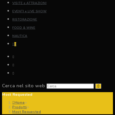
VISITE e ATTRAZIONI
EVENTI e LIVE SHOW
RISTORAZIONE
FOOD & WINE
NAUTICA
0
Cerca nel sito web
Most Requested
Home
>
Prodotti
>
Most Requested