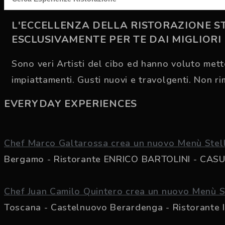
Up to 50% Off
RISTORAZIONE
L'ECCELLENZA DELLA RISTORAZIONE ST
ESCLUSIVAMENTE PER TE DAI MIGLIORI 
SHOP NOW
Sono veri Artisti del cibo ed hanno voluto mette
impiattamenti. Gusti nuovi e travolgenti. Non ri
EVERYDAY EXPERIENCES
Chef Marco Galtarossa crea un nuovo Menù Stell
Bergamo - Ristorante ENRICO BARTOLINI - CASUAL,
Chef Juan Camilo Quintero crea un nuovo Menù S
Toscana - Castelnuovo Berardenga - Ristorante