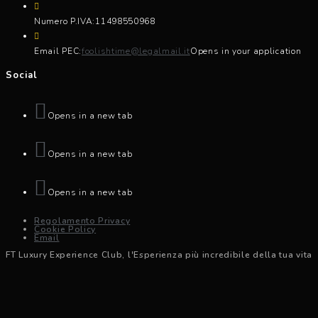
Numero P.IVA:
11498550968
Email PEC:
foolishtime@legalmail.it
Opens in your application
Social
Opens in a new tab
Opens in a new tab
Opens in a new tab
Regolamento Privacy
Cookie Policy
Email
FT Luxury Experience Club, l'Esperienza più incredibile della tua vita