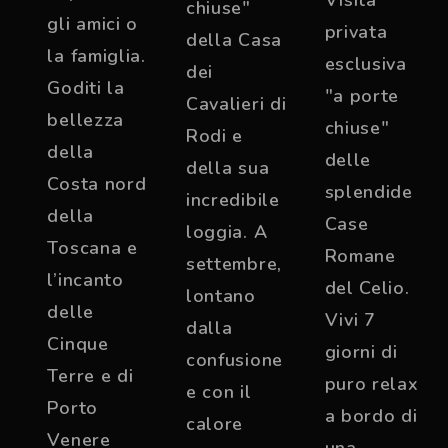
chiuse"
gli amici o
privata
della Casa
la famiglia.
esclusiva
dei
Goditi la
"a porte
Cavalieri di
bellezza
chiuse"
Rodi e
della
delle
della sua
Costa nord
splendide
incredibile
della
Case
loggia. A
Toscana e
Romane
settembre,
l’incanto
del Celio.
lontano
delle
Vivi 7
dalla
Cinque
giorni di
confusione
Terre e di
puro relax
e con il
Porto
a bordo di
calore
Venere
una