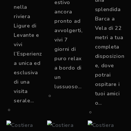
estivo
nella
splendida
ancora
riviera
Barca a
pronto ad
Ligure di
Vela di 22
avvolgerti,
Levante e
metri a tua
vivi 7
vivi
completa
giorni di
l’Esperienz
disposizion
puro relax
a unica ed
e, dove
a bordo di
esclusiva
potrai
un
di una
ospitare i
lussuoso…
visita
tuoi amici
serale…
o…