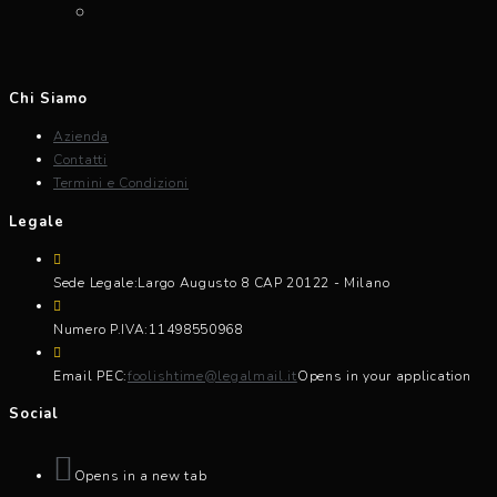
Chi Siamo
Azienda
Contatti
Termini e Condizioni
Legale
Sede Legale:
Largo Augusto 8 CAP 20122 - Milano
Numero P.IVA:
11498550968
Email PEC:
foolishtime@legalmail.it
Opens in your application
Social
Opens in a new tab