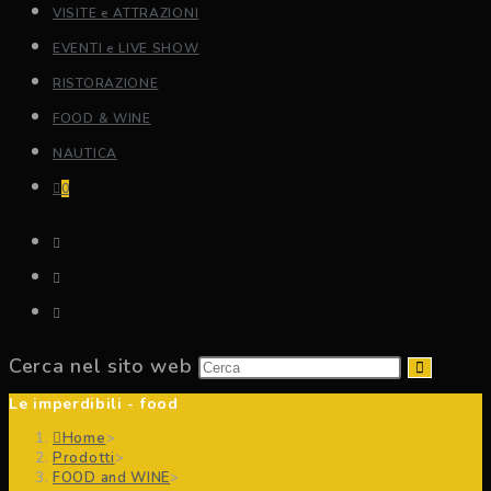
VISITE e ATTRAZIONI
EVENTI e LIVE SHOW
RISTORAZIONE
FOOD & WINE
NAUTICA
0
Cerca nel sito web
Le imperdibili - food
Home
>
Prodotti
>
FOOD and WINE
>