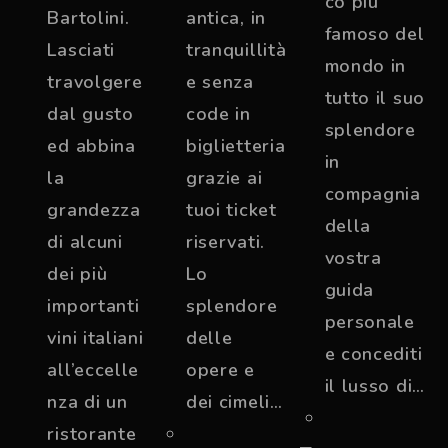
co più
Bartolini.
antica, in
famoso del
Lasciati
tranquillità
mondo in
travolgere
e senza
tutto il suo
dal gusto
code in
splendore
ed abbina
biglietteria
in
la
grazie ai
compagnia
grandezza
tuoi ticket
della
di alcuni
riservati.
vostra
dei più
Lo
guida
importanti
splendore
personale
vini italiani
delle
e concediti
all’eccelle
opere e
il lusso di…
nza di un
dei cimeli…
ristorante