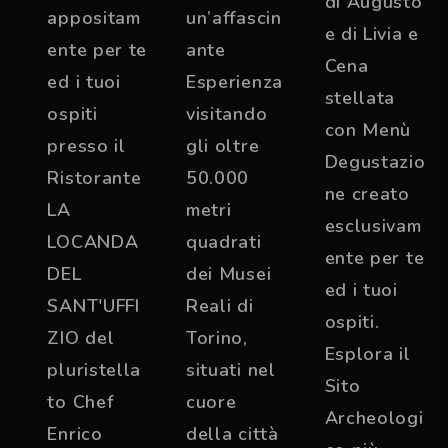
di Augusto
appositam
un’affascin
e di Livia e
ente per te
ante
Cena
ed i tuoi
Esperienza
stellata
ospiti
visitando
con Menù
presso il
gli oltre
Degustazio
Ristorante
50.000
ne creato
LA
metri
esclusivam
LOCANDA
quadrati
ente per te
DEL
dei Musei
ed i tuoi
SANT'UFFI
Reali di
ospiti.
ZIO del
Torino,
Esplora il
pluristella
situati nel
Sito
to Chef
cuore
Archeologi
Enrico
della città