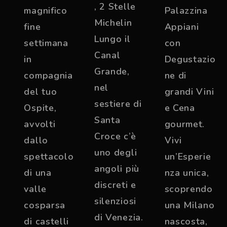
, 2 Stelle
magnifico
Palazzina
Michelin
fine
Appiani
Lungo il
settimana
con
Canal
in
Degustazio
Grande,
compagnia
ne di
nel
del tuo
grandi Vini
sestiere di
Ospite,
e Cena
Santa
avvolti
gourmet.
Croce c’è
dallo
Vivi
uno degli
spettacolo
un’Esperie
angoli più
di una
nza unica,
discreti e
valle
scoprendo
silenziosi
cosparsa
una Milano
di Venezia.
di castelli
nascosta,