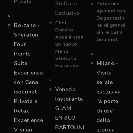
Privata
Palazzina
Appiani con
Degustazio
Chef
Bolzano -
ne di grandi
Donato
vini e Cena
Sheraton
Ascani crea
Gourmet
Four
un nuovo
Menù
Points
Stellato
Suite
Milano -
Esclusivo
Experience
Visita
con Cena
serale
Venezia -
Gourmet
esclusiva
Ristorante
Privata e
"a porte
GLAM -
Relax
chiuse"
ENRICO
Experience
della
BARTOLINI
Vivi un
storica