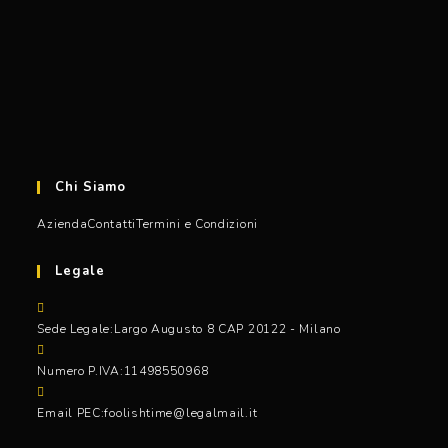
Chi Siamo
Azienda
Contatti
Termini e Condizioni
Legale
Sede Legale:
Largo Augusto 8 CAP 20122 - Milano
Numero P.IVA:
11498550968
Email PEC:
foolishtime@legalmail.it
Opens
in