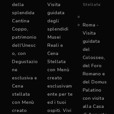
della
Visita
Stellata
splendida
guidata
Cantina
degli
Roma -
Coppo,
splendidi
Visita
patrimonio
Musei
guidata
dell'Unesc
Reali e
del
o, con
Cena
Colosseo,
Degustazio
Stellata
del Foro
ne
con Menù
Romano e
esclusiva e
creato
del Domus
Cena
esclusivam
Palatino
stellata
ente per te
con visita
con Menù
ed i tuoi
alla Casa
creato
ospiti. Vivi