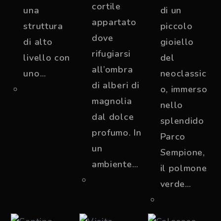
cortile
una
di un
appartato
struttura
piccolo
dove
di alto
gioiello
rifugiarsi
livello con
del
all’ombra
uno…
neoclassic
di alberi di
o, immerso
magnolia
nello
dal dolce
splendido
profumo. In
Parco
un
Sempione,
ambiente…
il polmone
verde…