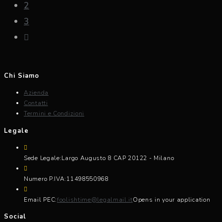
2
3
Chi Siamo
Azienda
Contatti
Termini e Condizioni
Legale
Sede Legale:
Largo Augusto 8 CAP 20122 - Milano
Numero P.IVA:
11498550968
Email PEC:
foolishtime@legalmail.it
Opens in your application
Social