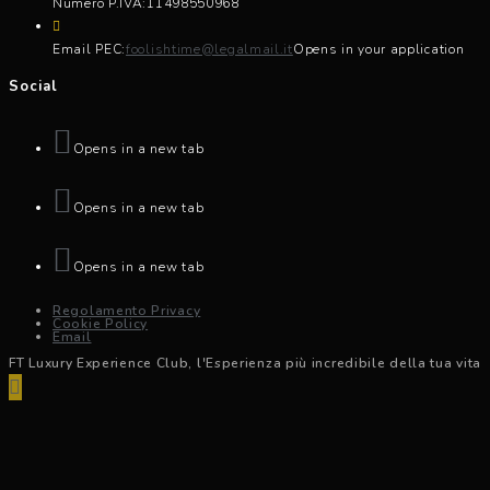
Numero P.IVA:
11498550968
Email PEC:
foolishtime@legalmail.it
Opens in your application
Social
Opens in a new tab
Opens in a new tab
Opens in a new tab
Regolamento Privacy
Cookie Policy
Email
FT Luxury Experience Club, l'Esperienza più incredibile della tua vita