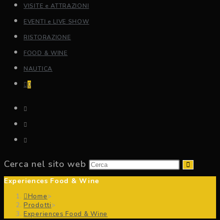
VISITE e ATTRAZIONI
EVENTI e LIVE SHOW
RISTORAZIONE
FOOD & WINE
NAUTICA
0
Cerca nel sito web
Experiences Food & Wine
Home
>
Prodotti
>
Experiences Food & Wine