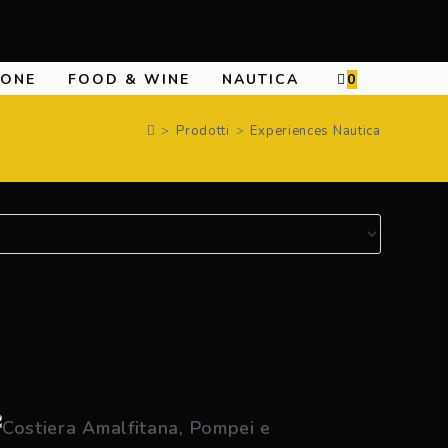
IONE
FOOD & WINE
NAUTICA
0
>
Prodotti
>
Experiences Nautica