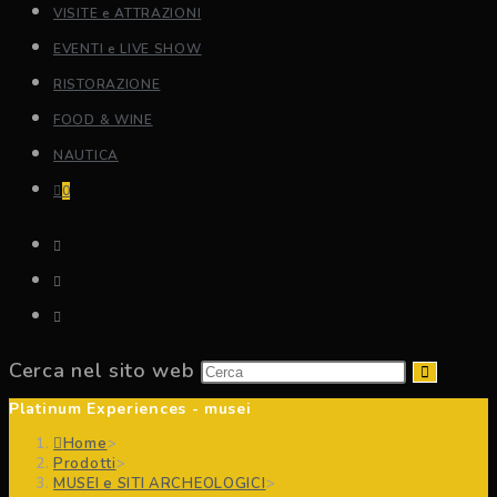
VISITE e ATTRAZIONI
EVENTI e LIVE SHOW
RISTORAZIONE
FOOD & WINE
NAUTICA
0
Cerca nel sito web
Platinum Experiences - musei
Home
>
Prodotti
>
MUSEI e SITI ARCHEOLOGICI
>