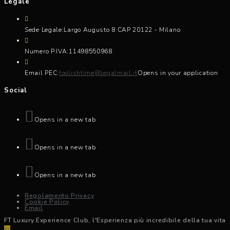
Legale
Sede Legale:
Largo Augusto 8 CAP 20122 - Milano
Numero P.IVA:
11498550968
Email PEC:
foolishtime@legalmail.it
Opens in your application
Social
Opens in a new tab
Opens in a new tab
Opens in a new tab
Regolamento Privacy
Cookie Policy
Email
FT Luxury Experience Club, l'Esperienza più incredibile della tua vita