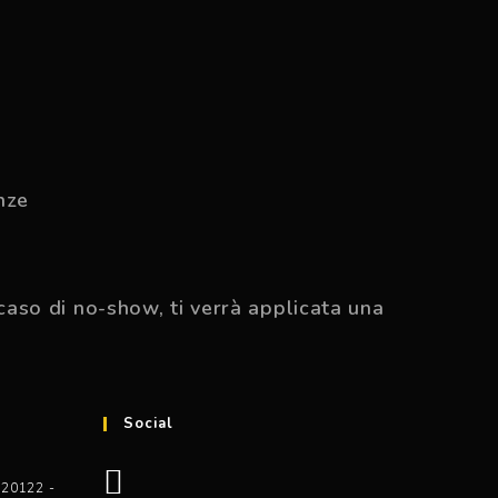
nze
caso di no-show, ti verrà applicata una
Social
Opens
Opens
 20122 -
in
in