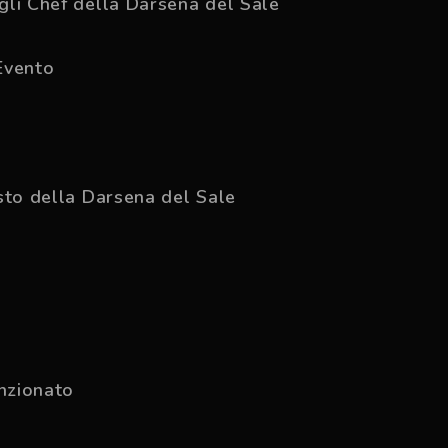
li Chef della Darsena del Sale
Evento
sto della Darsena del Sale
nzionato