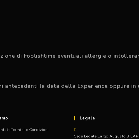
zione di Foolishtime eventuali allergie o intollera
ni antecedenti la data della Experience oppure in 
iamo
Legale
ntatti
Termini e Condizioni
Sede Legale:
Largo Augusto 8 CAP