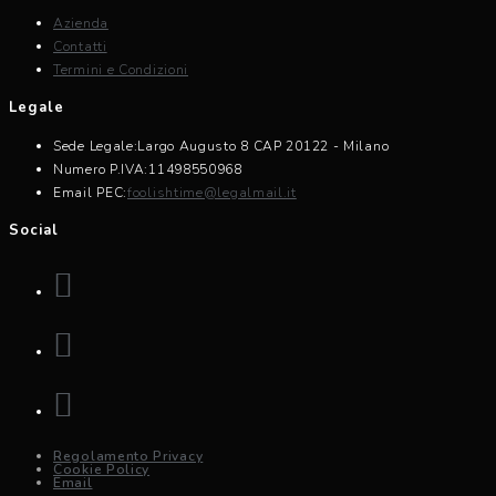
Azienda
Contatti
Termini e Condizioni
Legale
Sede Legale:
Largo Augusto 8 CAP 20122 - Milano
Numero P.IVA:
11498550968
Opens
Email PEC:
foolishtime@legalmail.it
in
Social
your
application
Opens
in
a
Opens
new
in
tab
a
Opens
new
in
tab
a
Regolamento Privacy
new
Cookie Policy
tab
Email